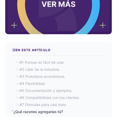
EN ESTE ARTÍCULO
↳
#1 Porque es fácil de usar.
↳
#2 Líder de la Industria.
↳
#3 Prototipos económicos.
↳
#4 Flexibilidad.
↳
#5 Documentación y ejemplos.
↳
#6 Compatibilidad con tus clientes.
↳
#7 Fórmulas para casi todo.
¿Qué razones agregarías tú?