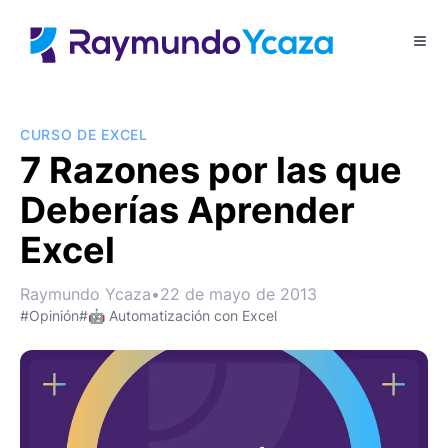
CURSO DE EXCEL
7 Razones por las que
Deberías Aprender
Excel
Raymundo Ycaza
•
22 de mayo de 2013
#Opinión
#🤖 Automatización con Excel