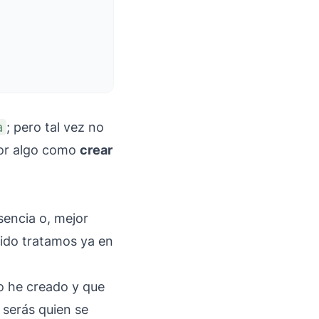
a
; pero tal vez no
ejor algo como
crear
sencia o, mejor
ido tratamos ya en
yo he creado y que
ú serás quien se