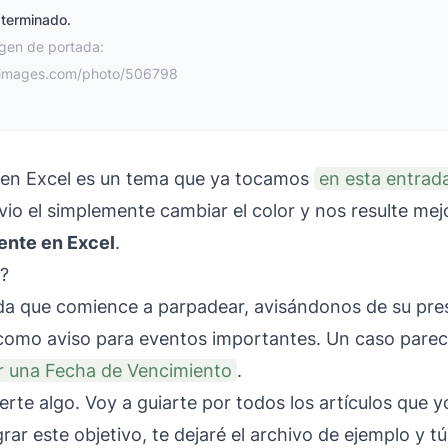
 terminado.
gen de portada:
eimages.com/photo/506798
a en Excel es un tema que ya tocamos
en esta entrad
bvio el simplemente cambiar el color y nos resulte m
ente en Excel
.
o?
da que comience a parpadear, avisándonos de su pre
 como aviso para eventos importantes. Un caso parec
r una Fecha de Vencimiento
.
rte algo. Voy a guiarte por todos los artículos que 
grar este objetivo, te dejaré el archivo de ejemplo y t