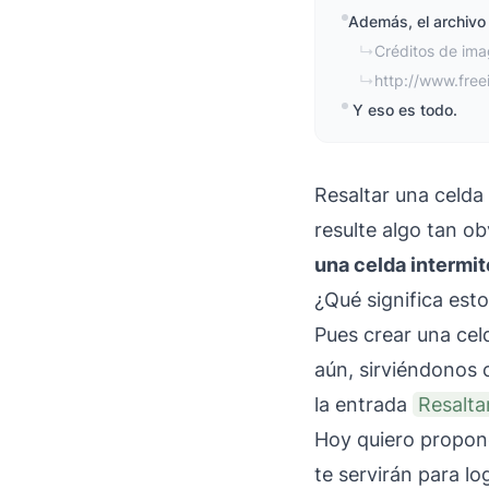
Además, el archivo
↳
Créditos de ima
↳
http://www.fre
Y eso es todo.
Resaltar una celd
resulte algo tan o
una celda intermit
¿Qué significa est
Pues crear una cel
aún, sirviéndonos
la entrada
Resalta
Hoy quiero propone
te servirán para lo