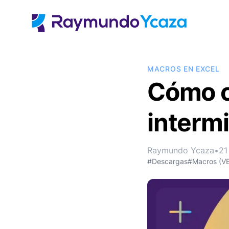
MACROS EN EXCEL
Cómo c
intermi
Raymundo Ycaza
•
21
#Descargas
#Macros (V