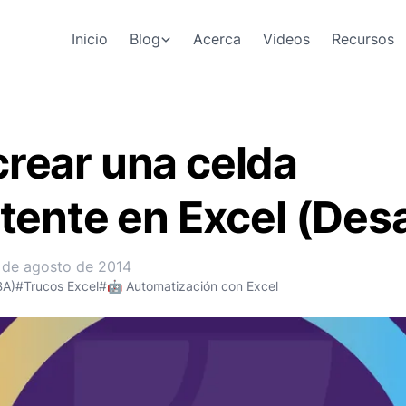
Inicio
Blog
Acerca
Videos
Recursos
rear una celda
tente en Excel (Desa
 de agosto de 2014
BA)
#Trucos Excel
#🤖 Automatización con Excel