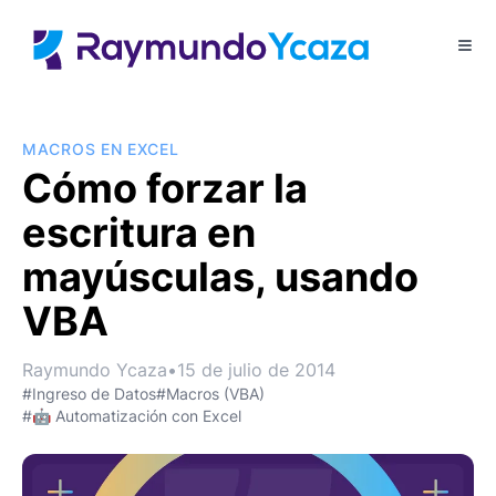
MACROS EN EXCEL
Cómo forzar la
escritura en
mayúsculas, usando
VBA
Raymundo Ycaza
•
15 de julio de 2014
#Ingreso de Datos
#Macros (VBA)
#🤖 Automatización con Excel