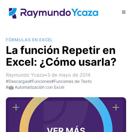
FÓRMULAS EN EXCEL
La función Repetir en
Excel: ¿Cómo usarla?
Raymundo Ycaza
•
3 de mayo de 2014
#Descargas
#Funciones
#Funciones de Texto
#🤖 Automatización con Excel