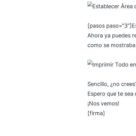
[pasos paso=“3”]Es
Ahora ya puedes rea
como se mostraba e
Sencillo, ¿no crees
Espero que te sea 
¡Nos vemos!
[firma]