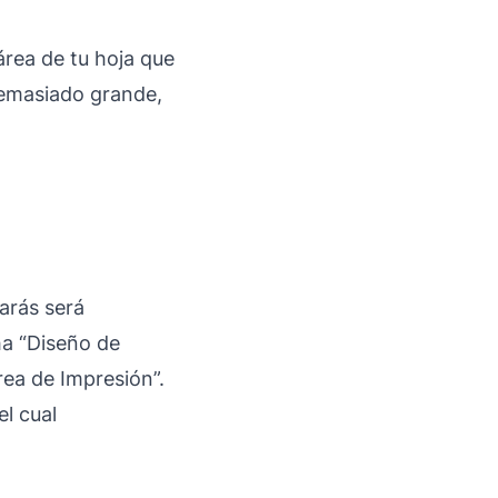
área de tu hoja que
 demasiado grande,
arás será
cha “Diseño de
rea de Impresión”.
l cual