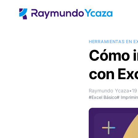
HERRAMIENTAS EN E
Cómo i
con Ex
Raymundo Ycaza
•
19
#Excel Básico
# Imprimir