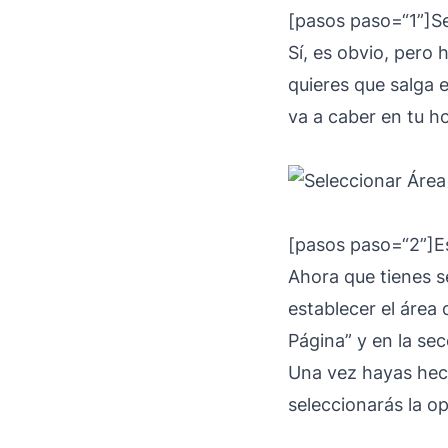
[pasos paso=“1”]Se
Sí, es obvio, pero 
quieres que salga 
va a caber en tu ho
[pasos paso=“2”]Es
Ahora que tienes s
establecer el área 
Página” y en la sec
Una vez hayas hech
seleccionarás la o