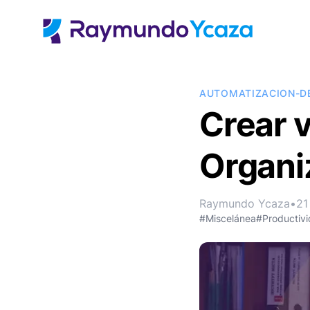
AUTOMATIZACION-D
Crear v
Organi
Raymundo Ycaza
•
21
#Miscelánea
#Productiv