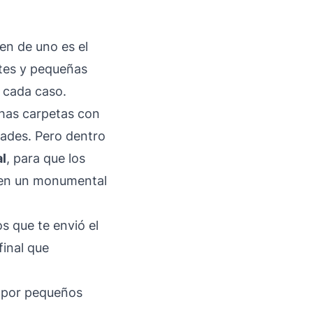
en de uno es el
tes y pequeñas
n cada caso.
chas carpetas con
dades. Pero dentro
al
, para que los
n en un monumental
os que te envió el
final que
n por pequeños