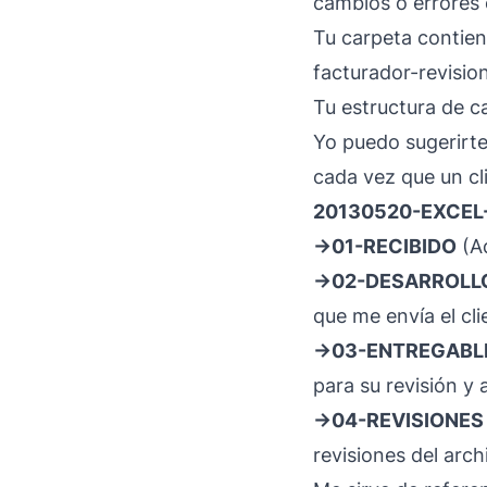
cambios o errores 
Tu carpeta contien
facturador-revision
Tu estructura de ca
Yo puedo sugerirte
cada vez que un cli
20130520-EXCEL-
->01-RECIBIDO
(Aq
->02-DESARROLL
que me envía el cli
->03-ENTREGABL
para su revisión y
->04-REVISIONES
revisiones del arc