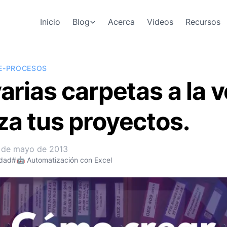
Inicio
Blog
Acerca
Videos
Recursos
E-PROCESOS
arias carpetas a la v
za tus proyectos.
 de mayo de 2013
idad
#🤖 Automatización con Excel