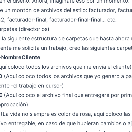
en el diseño. Ahora, imagínate eso por un momento.
e un montón de archivos del estilo: facturador, factur
2, facturador-final, facturador-final-final… etc.
rpetas (directorios)
 la siguiente estructura de carpetas que hasta ahora
ente me solicita un trabajo, creo las siguientes carpe
NombreCliente
uí coloco todos los archivos que me envía el cliente)
O
(Aquí coloco todos los archivos que yo genero a par
ente -el trabajo en curso-)
E
(Aquí coloco el archivo final que entregaré por prim
 aprobación)
(La vida no siempre es color de rosa, aquí coloco las
hivo entregable, en caso de que hubieran cambios o aju