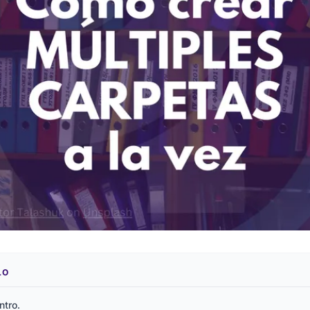
LO
ntro.