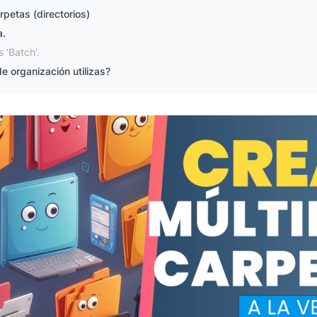
rpetas (directorios)
a.
 ‘Batch’.
de organización utilizas?